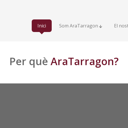
(Inici)
Inici
Som AraTarragon
El nos
Per què
AraTarragon?