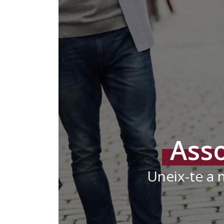
Asso
Uneix-te a n