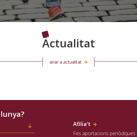
Actualitat
anar a actualitat
alunya?
Afilia't
Fes aportacions periòdiques