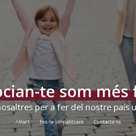
cian-te som més 
osaltres per a fer del nostre país u
Afilia't
Fes-te simpatitzant
Contacta'ns