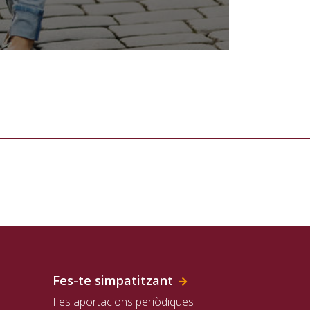
Fes-te simpatitzant
Fes aportacions periòdiques